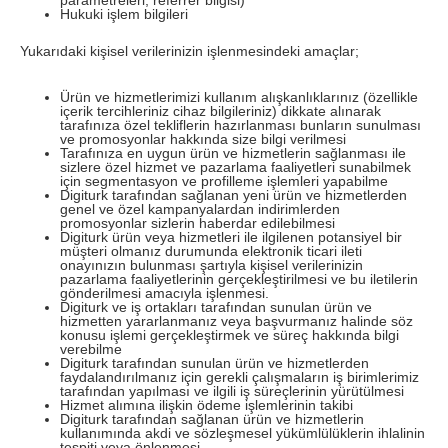
parametreleri, referrer bilgisi)
Hukuki işlem bilgileri
Yukarıdaki kişisel verilerinizin işlenmesindeki amaçlar;
Ürün ve hizmetlerimizi kullanım alışkanlıklarınız (özellikle
içerik tercihleriniz cihaz bilgileriniz) dikkate alınarak
tarafınıza özel tekliflerin hazırlanması bunların sunulması
ve promosyonlar hakkında size bilgi verilmesi
Tarafınıza en uygun ürün ve hizmetlerin sağlanması ile
sizlere özel hizmet ve pazarlama faaliyetleri sunabilmek
için segmentasyon ve profilleme işlemleri yapabilme
Digiturk tarafından sağlanan yeni ürün ve hizmetlerden
genel ve özel kampanyalardan indirimlerden
promosyonlar sizlerin haberdar edilebilmesi
Digiturk ürün veya hizmetleri ile ilgilenen potansiyel bir
müşteri olmanız durumunda elektronik ticari ileti
onayınızın bulunması şartıyla kişisel verilerinizin
pazarlama faaliyetlerinin gerçekleştirilmesi ve bu iletilerin
gönderilmesi amacıyla işlenmesi.
Digiturk ve iş ortakları tarafından sunulan ürün ve
hizmetten yararlanmanız veya başvurmanız halinde söz
konusu işlemi gerçekleştirmek ve süreç hakkında bilgi
verebilme
Digiturk tarafından sunulan ürün ve hizmetlerden
faydalandırılmanız için gerekli çalışmaların iş birimlerimiz
tarafından yapılması ve ilgili iş süreçlerinin yürütülmesi
Hizmet alımına ilişkin ödeme işlemlerinin takibi
Digiturk tarafından sağlanan ürün ve hizmetlerin
kullanımında akdi ve sözleşmesel yükümlülüklerin ihlalinin
tespiti veya önlenmesi