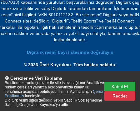
7067033) kapsamında yürütülür; başvurularınız doğrudan Digiturk çağ
merkezine iletilir ve satış Digiturk tarafından tamamlanır. İşletmemizin
resmî sicil bilgileri: VKN 6010112132. Bu site resmî Digiturk veya beIN
Connect sitesi değildir; "Digiturk", "beIN Sports" ve "beIN Connect"
arkaları ile logoları, ilgili hak sahiplerinin tescilli ticari markaları olup t
hakları saklıdır ve burada yalnızca yetkili bayi sıfatıyla, tanıtım amacıyl
kullanılmaktadır.
Digiturk resmî bayi listesinde doğrulayın
© 2026 Ümit Kuyrukcu. Tüm hakları saklıdır.
🍪 Çerezler ve Veri Toplama
Bu sitede zorunlu çerezler ile site işlevi sağlanır. Analitik ve
Kabul Et
reklam çerezleri yalnızca açık onayınızla kullanılır.
Tercihinizi aşağıdan belirleyebilirsiniz. Ayrıntılar için
Çerez
Reddet
Politikamızı
inceleyin.
Digiturk resmi sitesi değildir, Yetkili Satıcılık Sözleşmesine
Sahip İş Ortağı Ümit Kuyrukcu'ya aittir.