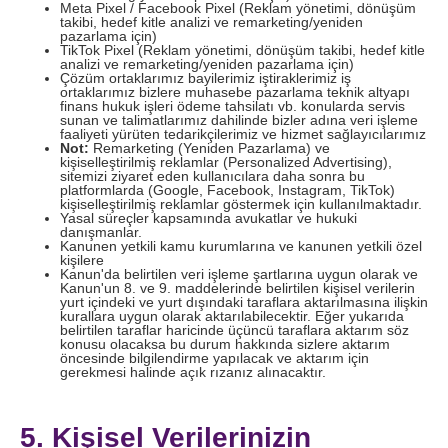
Meta Pixel / Facebook Pixel (Reklam yönetimi, dönüşüm
takibi, hedef kitle analizi ve remarketing/yeniden
pazarlama için)
TikTok Pixel (Reklam yönetimi, dönüşüm takibi, hedef kitle
analizi ve remarketing/yeniden pazarlama için)
Çözüm ortaklarımız bayilerimiz iştiraklerimiz iş
ortaklarımız bizlere muhasebe pazarlama teknik altyapı
finans hukuk işleri ödeme tahsilatı vb. konularda servis
sunan ve talimatlarımız dahilinde bizler adına veri işleme
faaliyeti yürüten tedarikçilerimiz ve hizmet sağlayıcılarımız
Not:
Remarketing (Yeniden Pazarlama) ve
kişiselleştirilmiş reklamlar (Personalized Advertising),
sitemizi ziyaret eden kullanıcılara daha sonra bu
platformlarda (Google, Facebook, Instagram, TikTok)
kişiselleştirilmiş reklamlar göstermek için kullanılmaktadır.
Yasal süreçler kapsamında avukatlar ve hukuki
danışmanlar.
Kanunen yetkili kamu kurumlarına ve kanunen yetkili özel
kişilere
Kanun'da belirtilen veri işleme şartlarına uygun olarak ve
Kanun'un 8. ve 9. maddelerinde belirtilen kişisel verilerin
yurt içindeki ve yurt dışındaki taraflara aktarılmasına ilişkin
kurallara uygun olarak aktarılabilecektir. Eğer yukarıda
belirtilen taraflar haricinde üçüncü taraflara aktarım söz
konusu olacaksa bu durum hakkında sizlere aktarım
öncesinde bilgilendirme yapılacak ve aktarım için
gerekmesi halinde açık rızanız alınacaktır.
5. Kişisel Verilerinizin