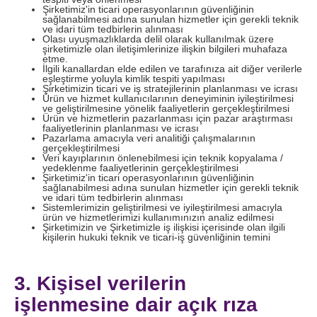
Şirketimiz'in ticari operasyonlarının güvenliğinin
sağlanabilmesi adına sunulan hizmetler için gerekli teknik
ve idari tüm tedbirlerin alınması
Olası uyuşmazlıklarda delil olarak kullanılmak üzere
şirketimizle olan iletişimlerinize ilişkin bilgileri muhafaza
etme.
İlgili kanallardan elde edilen ve tarafınıza ait diğer verilerle
eşleştirme yoluyla kimlik tespiti yapılması
Şirketimizin ticari ve iş stratejilerinin planlanması ve icrası
Ürün ve hizmet kullanıcılarının deneyiminin iyileştirilmesi
ve geliştirilmesine yönelik faaliyetlerin gerçekleştirilmesi
Ürün ve hizmetlerin pazarlanması için pazar araştırması
faaliyetlerinin planlanması ve icrası
Pazarlama amacıyla veri analitiği çalışmalarının
gerçekleştirilmesi
Veri kayıplarının önlenebilmesi için teknik kopyalama /
yedeklenme faaliyetlerinin gerçekleştirilmesi
Şirketimiz'in ticari operasyonlarının güvenliğinin
sağlanabilmesi adına sunulan hizmetler için gerekli teknik
ve idari tüm tedbirlerin alınması
Sistemlerimizin geliştirilmesi ve iyileştirilmesi amacıyla
ürün ve hizmetlerimizi kullanımınızın analiz edilmesi
Şirketimizin ve Şirketimizle iş ilişkisi içerisinde olan ilgili
kişilerin hukuki teknik ve ticari-iş güvenliğinin temini
3. Kişisel verilerin
işlenmesine dair açık rıza